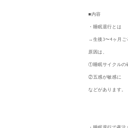
■内容
・睡眠
退行
とは
→生後3〜4ヶ月
原因は、
①睡眠サイクルの
②五感が敏感に
などがあります。
・睡眠
退行
で夜泣