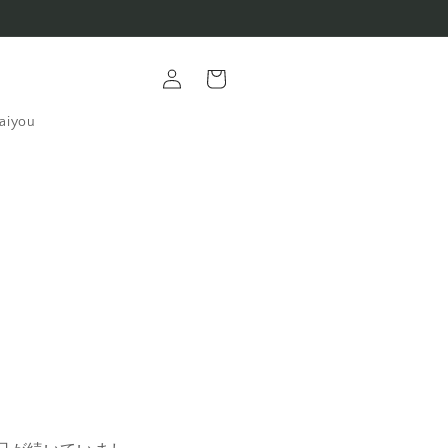
ロ
カ
グ
ー
イ
ト
ン
aiyou