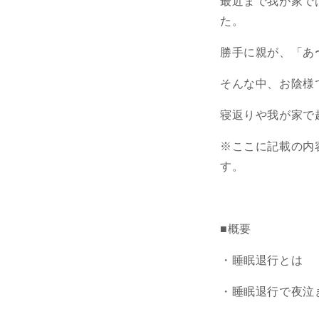
最近まで我が家で
た。
勝手に親が、「あ
そんな中、お陰様
寝返りや我が家で
※ここに記載の内
す。
■概要
・睡眠退行とは
・睡眠
退行
で夜泣